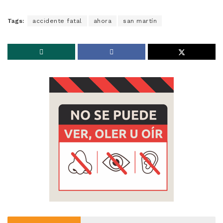
Tags:
accidente fatal
ahora
san martín