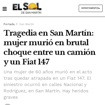
DEPARTAMENTOS
Portada
San Martín
Tragedia en San Martín:
mujer murió en brutal
choque entre un camión
y un Fiat 147
Una mujer de 60 años murió en el acto
tras quedar atrapada en un Fiat 147. El
siniestro ocurrió en calles Nacional y
Rodríguez, en San Martín. Hay heridos
graves