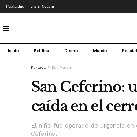
Publicidad
Enviar Noticia
Inicio
Política
Dinero
Mundo
Policia
Portada
San Martín
San Ceferino: u
caída en el cerr
El niño fue operado de urgencia en 
Ceferino.