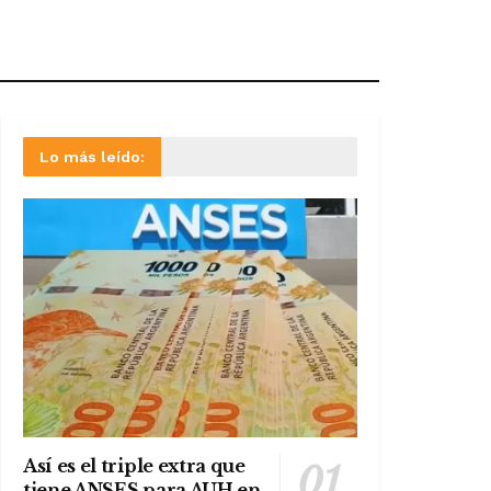
Lo más leído:
Así es el triple extra que
tiene ANSES para AUH en