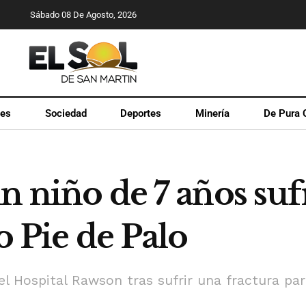
Sábado 08 De Agosto, 2026
les
Sociedad
Deportes
Minería
De Pura 
n niño de 7 años suf
o Pie de Palo
el Hospital Rawson tras sufrir una fractura pa