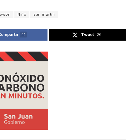
awson
Niño
san martín
Compartir
41
Tweet
26