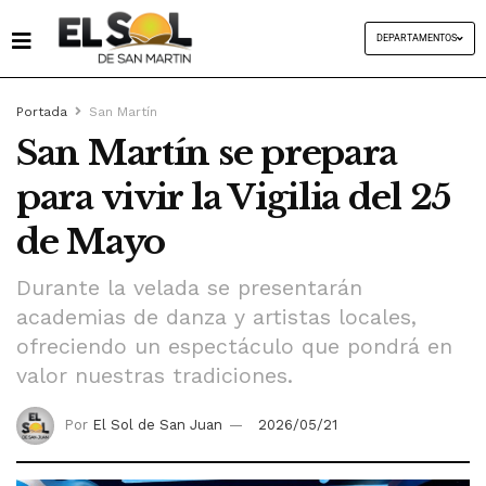
DEPARTAMENTOS
Portada
San Martín
San Martín se prepara
para vivir la Vigilia del 25
de Mayo
Durante la velada se presentarán
academias de danza y artistas locales,
ofreciendo un espectáculo que pondrá en
valor nuestras tradiciones.
Por
El Sol de San Juan
2026/05/21