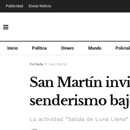
Publicidad
Enviar Noticia
Inicio
Política
Dinero
Mundo
Policia
Portada
San Martín
San Martín invi
senderismo bajo
La actividad “Salida de Luna Llena”