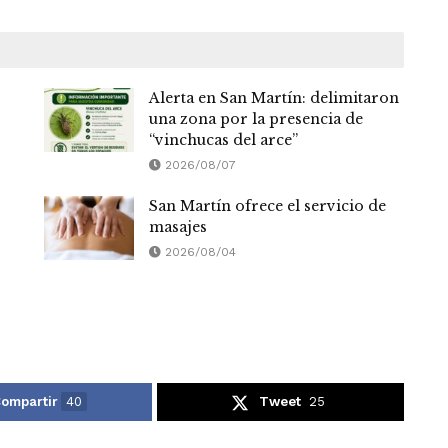
Alerta en San Martín: delimitaron
una zona por la presencia de
“vinchucas del arce”
2026/08/07
San Martín ofrece el servicio de
masajes
2026/08/04
ompartir
40
Tweet
25