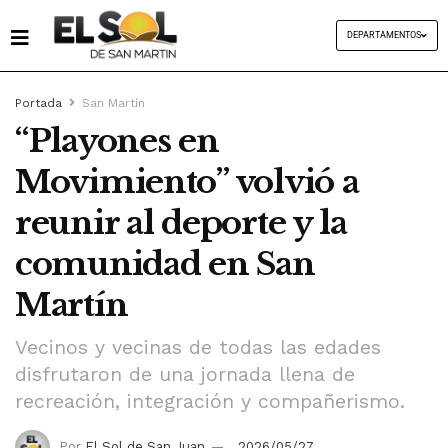
DEPARTAMENTOS
Portada
San Martín
“Playones en
Movimiento” volvió a
reunir al deporte y la
comunidad en San
Martín
Vecinos y vecinas de todas las edades
disfrutaron de una jornada llena de
recreación, integración y compañerismo.
Por
El Sol de San Juan
2026/05/27