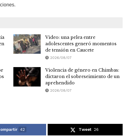
ciones.
ía
Video: una pelea entre
en
adolescentes generó momentos
de tensión en Caucete
2026/08/07
or
Violencia de género en Chimbas:
os
dictaron el sobreseimiento de un
aprehendido
2026/08/07
ompartir
42
Tweet
26