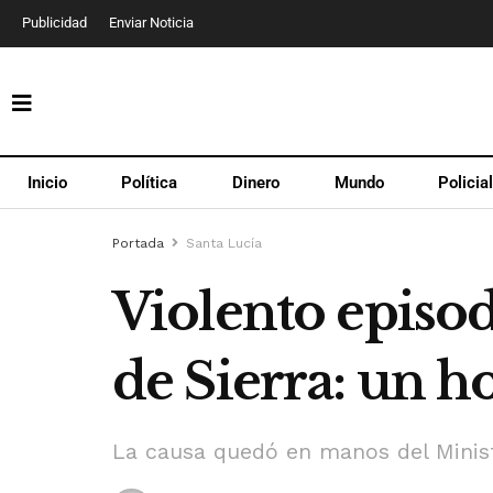
Publicidad
Enviar Noticia
Inicio
Política
Dinero
Mundo
Policia
Portada
Santa Lucía
Violento episod
de Sierra: un 
La causa quedó en manos del Ministe