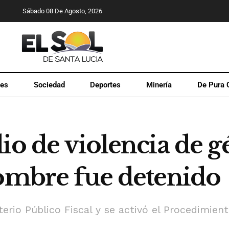
Sábado 08 De Agosto, 2026
les
Sociedad
Deportes
Minería
De Pura 
io de violencia de g
hombre fue detenido
rio Público Fiscal y se activó el Procedimient