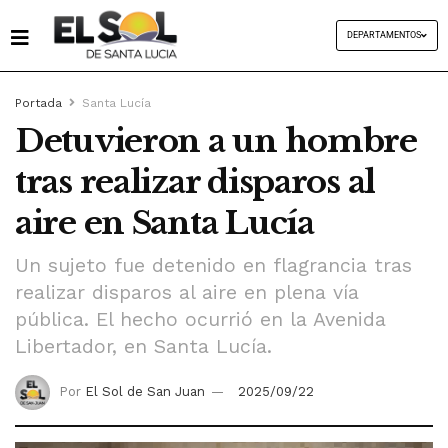
DEPARTAMENTOS
Portada
Santa Lucía
Detuvieron a un hombre
tras realizar disparos al
aire en Santa Lucía
Un sujeto fue detenido en flagrancia tras
realizar disparos al aire en plena vía
pública. El hecho ocurrió en la Avenida
Libertador, en Santa Lucía.
Por
El Sol de San Juan
2025/09/22