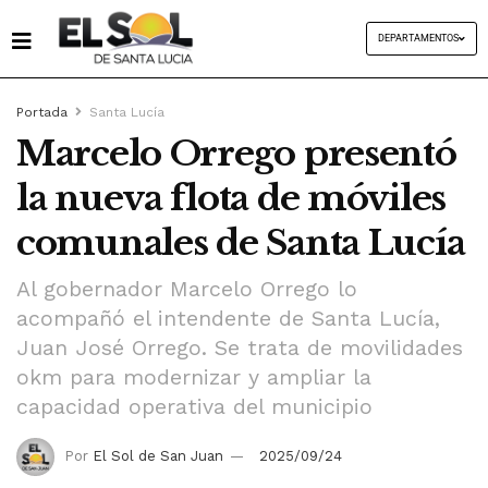
DEPARTAMENTOS
Portada
Santa Lucía
Marcelo Orrego presentó
la nueva flota de móviles
comunales de Santa Lucía
Al gobernador Marcelo Orrego lo
acompañó el intendente de Santa Lucía,
Juan José Orrego. Se trata de movilidades
okm para modernizar y ampliar la
capacidad operativa del municipio
Por
El Sol de San Juan
2025/09/24