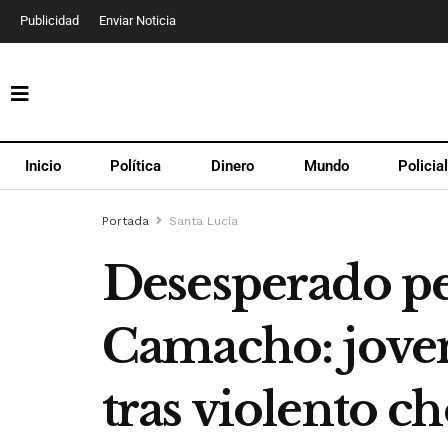
Publicidad
Enviar Noticia
Inicio
Política
Dinero
Mundo
Policia
Portada
Santa Lucía
Desesperado pe
Camacho: joven
tras violento c