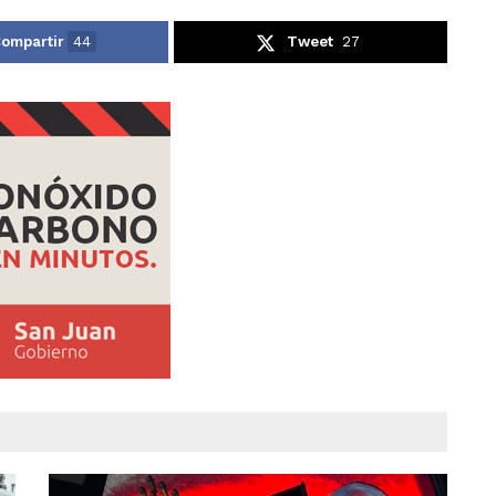
ompartir
44
Tweet
27