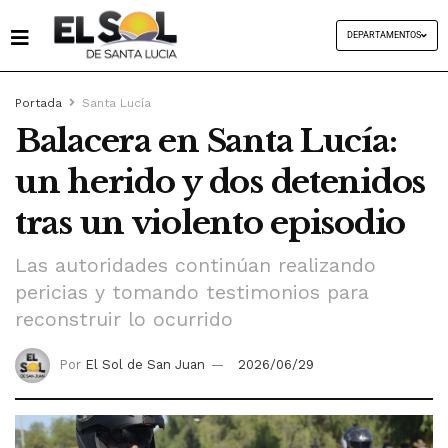
DEPARTAMENTOS
Portada
Santa Lucía
Balacera en Santa Lucía:
un herido y dos detenidos
tras un violento episodio
Las autoridades continúan realizando
pericias y tomando testimonios para
reconstruir lo ocurrido
Por
El Sol de San Juan
2026/06/29