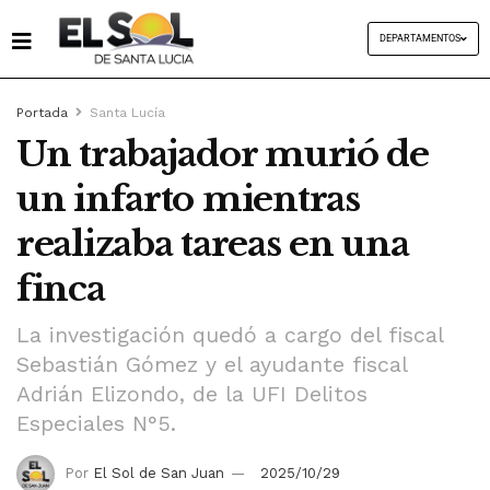
DEPARTAMENTOS
Portada
Santa Lucía
Un trabajador murió de
un infarto mientras
realizaba tareas en una
finca
La investigación quedó a cargo del fiscal
Sebastián Gómez y el ayudante fiscal
Adrián Elizondo, de la UFI Delitos
Especiales N°5.
Por
El Sol de San Juan
2025/10/29