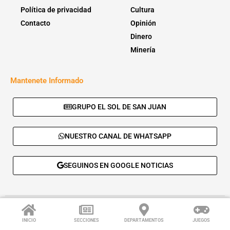
Política de privacidad
Cultura
Contacto
Opinión
Dinero
Minería
Mantenete Informado
GRUPO EL SOL DE SAN JUAN
NUESTRO CANAL DE WHATSAPP
SEGUINOS EN GOOGLE NOTICIAS
© 2026 - El Sol de San Juan. Todos los derechos reservados. |
Desarrolla:
Daskalos Solutions
.
INICIO
SECCIONES
DEPARTAMENTOS
JUEGOS