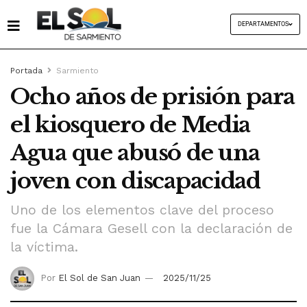
DEPARTAMENTOS
Portada
Sarmiento
Ocho años de prisión para
el kiosquero de Media
Agua que abusó de una
joven con discapacidad
Uno de los elementos clave del proceso
fue la Cámara Gesell con la declaración de
la víctima.
Por
El Sol de San Juan
2025/11/25