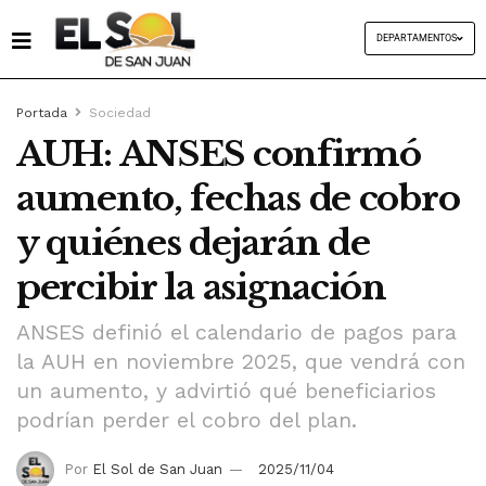
DEPARTAMENTOS
Portada
Sociedad
AUH: ANSES confirmó
aumento, fechas de cobro
y quiénes dejarán de
percibir la asignación
ANSES definió el calendario de pagos para
la AUH en noviembre 2025, que vendrá con
un aumento, y advirtió qué beneficiarios
podrían perder el cobro del plan.
Por
El Sol de San Juan
2025/11/04