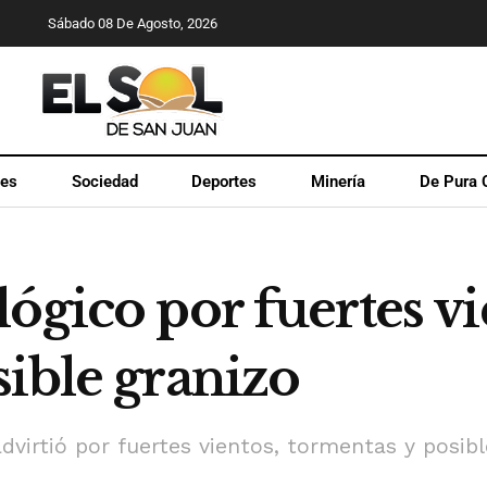
Sábado 08 De Agosto, 2026
les
Sociedad
Deportes
Minería
De Pura 
ógico por fuertes vi
ible granizo
dvirtió por fuertes vientos, tormentas y posibl