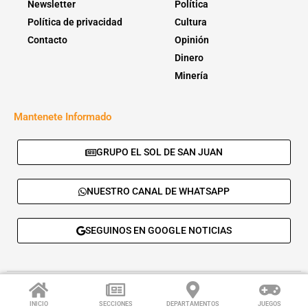
Newsletter
Política
Política de privacidad
Cultura
Contacto
Opinión
Dinero
Minería
Mantenete Informado
GRUPO EL SOL DE SAN JUAN
NUESTRO CANAL DE WHATSAPP
SEGUINOS EN GOOGLE NOTICIAS
© 2026 - El Sol de San Juan. Todos los derechos reservados. |
Desarrolla:
Daskalos Solutions
.
INICIO
SECCIONES
DEPARTAMENTOS
JUEGOS