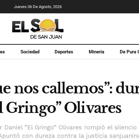
Jueves 06 De Agosto, 2026
les
Sociedad
Deportes
Minería
De Pura 
ue nos callemos”: d
El Gringo” Olivares
 Daniel “El Gringo” Olivares rompió el silenc
Apuntó con dureza contra la justicia sanjuanin