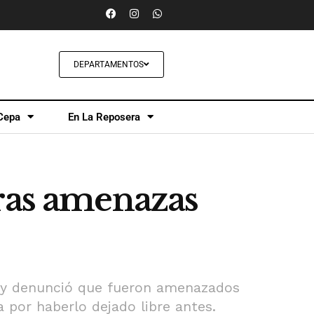
DEPARTAMENTOS
Cepa
En La Reposera
uras amenazas
io y denunció que fueron amenazados
a por haberlo dejado libre antes.