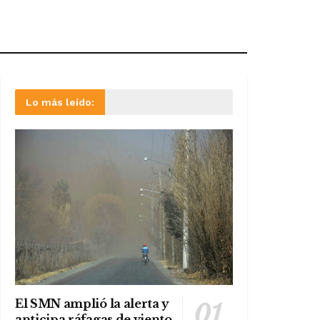
Lo más leído:
El SMN amplió la alerta y
anticipa ráfagas de viento