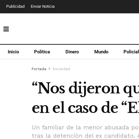
Publicidad
Enviar Noticia
Inicio
Política
Dinero
Mundo
Policia
Portada
Sociedad
“Nos dijeron q
en el caso de “
Un familiar de la menor abusada por
tras la detención del ex candidato. 