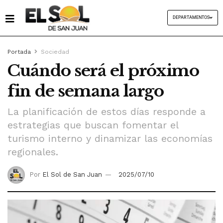
DEPARTAMENTOS
Portada
Sociedad
Cuándo será el próximo
fin de semana largo
La planificación de estos días responde a
estrategias que buscan fomentar el
turismo interno y dinamizar las economías
regionales.
Por
El Sol de San Juan
2025/07/10