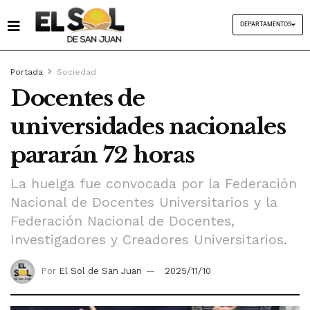
DEPARTAMENTOS
Portada
Sociedad
Docentes de
universidades nacionales
pararán 72 horas
La huelga fue convocada por la Federación
Nacional de Docentes Universitarios y la
Federación Nacional de Docentes,
Investigadores y Creadores Universitarios.
Por
El Sol de San Juan
2025/11/10