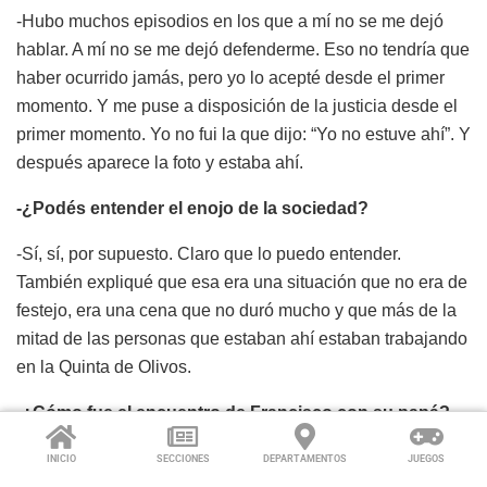
-Hubo muchos episodios en los que a mí no se me dejó
hablar. A mí no se me dejó defenderme. Eso no tendría que
haber ocurrido jamás, pero yo lo acepté desde el primer
momento. Y me puse a disposición de la justicia desde el
primer momento. Yo no fui la que dijo: “Yo no estuve ahí”. Y
después aparece la foto y estaba ahí.
-¿Podés entender el enojo de la sociedad?
-Sí, sí, por supuesto. Claro que lo puedo entender.
También expliqué que esa era una situación que no era de
festejo, era una cena que no duró mucho y que más de la
mitad de las personas que estaban ahí estaban trabajando
en la Quinta de Olivos.
-¿Cómo fue el encuentro de Francisco con su papá?
-Fue un poco… creo que fue todo como muy apresurado.
INICIO
SECCIONES
DEPARTAMENTOS
JUEGOS
No les importaba dónde estuviera viviendo Francisco, no