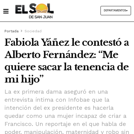
DEPARTAMENTOS
Portada
Sociedad
Fabiola Yáñez le contestó a
Alberto Fernández: “Me
quiere sacar la tenencia de
mi hijo”
La ex primera dama aseguró en una
entrevista íntima con Infobae que la
intención del ex presidente es hacerla
quedar como una mujer incapaz de criar a
Francisco. Un reportaje en el que habla de
poder, manipulación, maternidad y robo sin