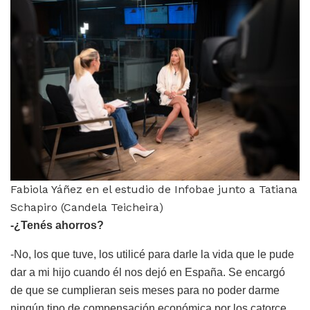
Fabiola Yáñez en el estudio de Infobae junto a Tatiana
Schapiro (Candela Teicheira)
-¿Tenés ahorros?
-No, los que tuve, los utilicé para darle la vida que le pude
dar a mi hijo cuando él nos dejó en España. Se encargó
de que se cumplieran seis meses para no poder darme
ningún tipo de compensación económica por los catorce