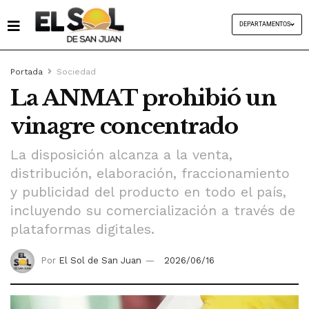
DEPARTAMENTOS
Portada
Sociedad
La ANMAT prohibió un
vinagre concentrado
La disposición alcanza a la venta,
distribución, elaboración, fraccionamiento
y publicidad del producto en todo el país,
incluyendo su comercialización a través de
plataformas digitales.
Por
El Sol de San Juan
2026/06/16