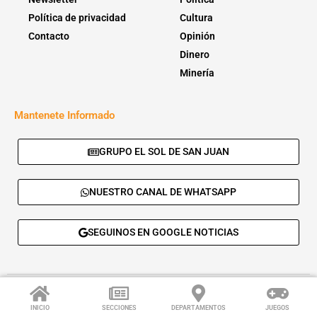
Política de privacidad
Cultura
Contacto
Opinión
Dinero
Minería
Mantenete Informado
GRUPO EL SOL DE SAN JUAN
NUESTRO CANAL DE WHATSAPP
SEGUINOS EN GOOGLE NOTICIAS
© 2026 - El Sol de San Juan. Todos los derechos reservados. |
Desarrolla:
Daskalos Solutions
.
INICIO
SECCIONES
DEPARTAMENTOS
JUEGOS