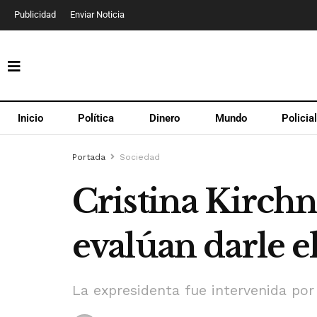
Publicidad
Enviar Noticia
Inicio
Política
Dinero
Mundo
Policia
Portada
Sociedad
Cristina Kirch
evalúan darle el
La expresidenta fue intervenida por 