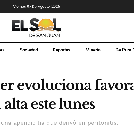
Viernes 07 De Agosto, 2026
les
Sociedad
Deportes
Minería
De Pura 
ner evoluciona favo
 alta este lunes
una apendicitis que derivó en peritonitis.