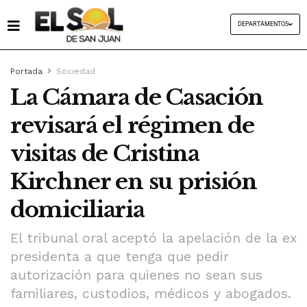
DEPARTAMENTOS
Portada
Sociedad
La Cámara de Casación
revisará el régimen de
visitas de Cristina
Kirchner en su prisión
domiciliaria
El tribunal oral aceptó la apelación de la ex
presidenta a que tenga que pedir
autorización para quienes no sean sus
familiares, custodios, médicos y abogados.