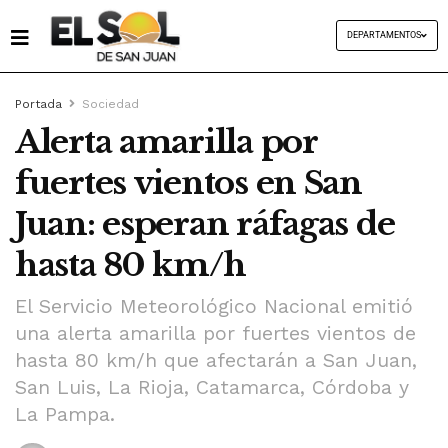
DEPARTAMENTOS
Portada
Sociedad
Alerta amarilla por
fuertes vientos en San
Juan: esperan ráfagas de
hasta 80 km/h
El Servicio Meteorológico Nacional emitió
una alerta amarilla por fuertes vientos de
hasta 80 km/h que afectarán a San Juan,
San Luis, La Rioja, Catamarca, Córdoba y
La Pampa.