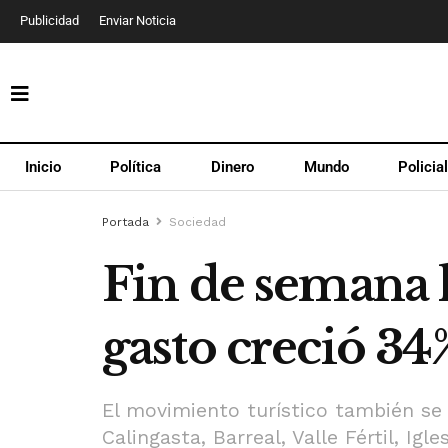
Publicidad
Enviar Noticia
Inicio
Política
Dinero
Mundo
Policia
Portada
Sociedad
Fin de semana l
gasto creció 34
El movimiento turístico también se e
Calingasta, Barreal, Valle Fértil, Igle