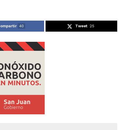
ompartir
40
Tweet
25