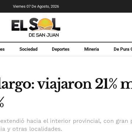
Viernes 07 De Agosto, 2026
les
Sociedad
Deportes
Minería
De Pura 
argo: viajaron 21% má
%
xtendió hacia el interior provincial, con gran 
sia y otras localidades.