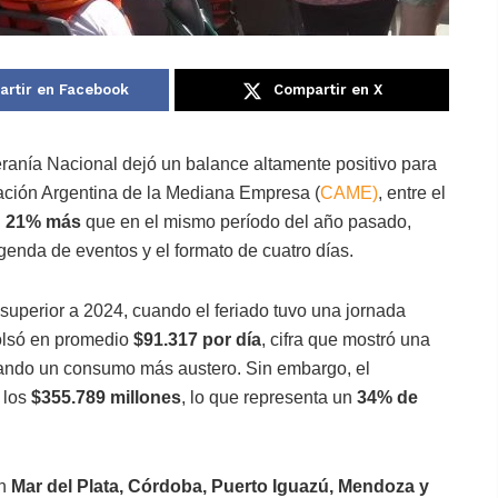
rtir en Facebook
Compartir en X
eranía Nacional dejó un balance altamente positivo para
ración Argentina de la Mediana Empresa (
CAME)
, entre el
n
21% más
que en el mismo período del año pasado,
genda de eventos y el formato de cuatro días.
superior a 2024, cuando el feriado tuvo una jornada
olsó en promedio
$91.317 por día
, cifra que mostró una
ejando un consumo más austero. Sin embargo, el
 los
$355.789 millones
, lo que representa un
34% de
on
Mar del Plata, Córdoba, Puerto Iguazú, Mendoza y