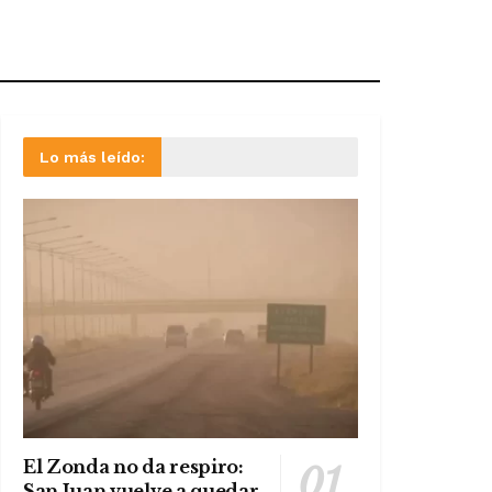
Lo más leído:
El Zonda no da respiro:
San Juan vuelve a quedar