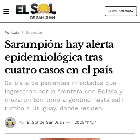
DEPARTAMENTOS
Portada
Sociedad
Sarampión: hay alerta
epidemiológica tras
cuatro casos en el país
Se trata de pacientes infectados que
ingresaron por la frontera con Bolivia y
cruzaron territorio argentino hasta salir
rumbo a Uruguay, donde residen.
Por
El Sol de San Juan
2025/11/27