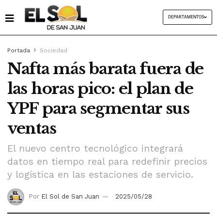
DEPARTAMENTOS
Portada
Sociedad
Nafta más barata fuera de
las horas pico: el plan de
YPF para segmentar sus
ventas
El nuevo centro tecnológico integrará
datos en tiempo real para redefinir precios
y logística en las estaciones de servicio.
Por
El Sol de San Juan
2025/05/28