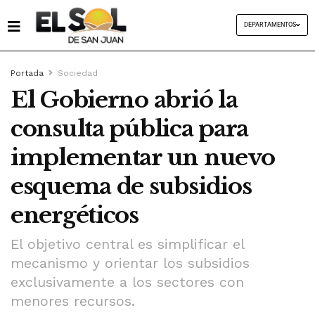
DEPARTAMENTOS
Portada
Sociedad
El Gobierno abrió la
consulta pública para
implementar un nuevo
esquema de subsidios
energéticos
El objetivo central es simplificar el
mecanismo y orientar los subsidios
exclusivamente a los sectores con
menores recursos.