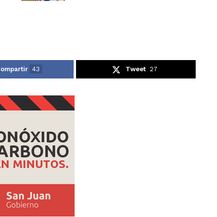
ompartir
43
Tweet
27