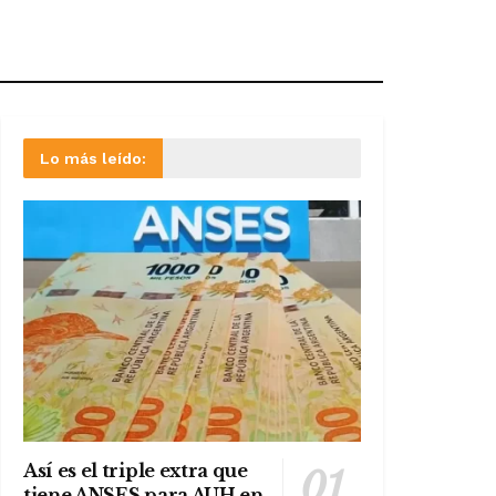
Lo más leído:
Así es el triple extra que
tiene ANSES para AUH en