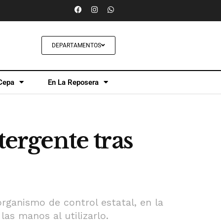
DEPARTAMENTOS
Cepa
En La Reposera
rgente tras
organismo de control estatal, en la
as manos al utilizarlo.