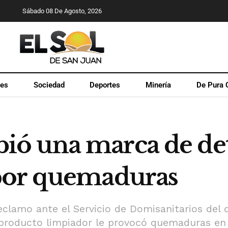
Sábado 08 De Agosto, 2026
les
Sociedad
Deportes
Minería
De Pura 
ó una marca de dete
por quemaduras
reclamo ante el Servicio de Domisanitarios del 
producto limpiador le provocó quemaduras en l