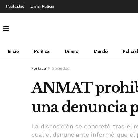
Publicidad
Enviar Noticia
Inicio
Política
Dinero
Mundo
Policia
Portada
Sociedad
ANMAT prohibi
una denuncia 
La disposición se concretó tras el 
cual el denunciante informó que el 