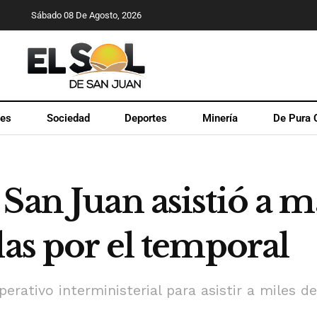
Sábado 08 De Agosto, 2026
les
Sociedad
Deportes
Minería
De Pura 
San Juan asistió a m
das por el temporal
rativo interministerial para asistir a miles de