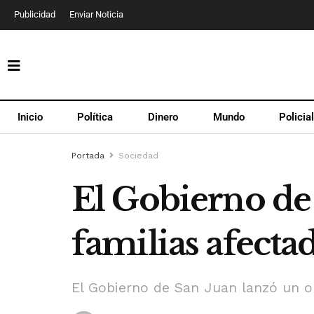
Publicidad
Enviar Noticia
Inicio
Política
Dinero
Mundo
Policia
Portada
Sociedad
El Gobierno de 
familias afecta
El Gobierno de San Juan lanzó un ope