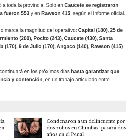
ó a toda la provincia. Solo en
Caucete se registraron
s fueron 553
y en
Rawson 415
, según el informe oficial.
go marca la magnitud del operativo:
Capital (180), 25 de
miento (200), Pocito (243), Caucete (430), Santa
ia (170), 9 de Julio (170), Angaco (140), Rawson (415)
continuará en los próximos días
hasta garantizar que
encia y contención
, en un trabajo articulado entre
ía
Condenaron a un delincuente por
en
dos robos en Chimbas: pasará dos
años en el Penal