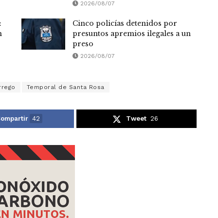
2026/08/07
:
Cinco policías detenidos por
n
presuntos apremios ilegales a un
preso
2026/08/07
rrego
Temporal de Santa Rosa
ompartir
42
Tweet
26