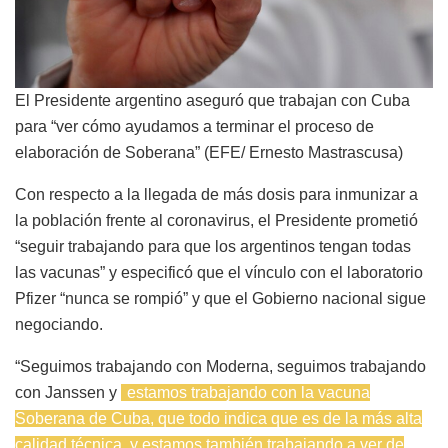
El Presidente argentino aseguró que trabajan con Cuba
para “ver cómo ayudamos a terminar el proceso de
elaboración de Soberana” (EFE/ Ernesto Mastrascusa)
Con respecto a la llegada de más dosis para inmunizar a
la población frente al coronavirus, el Presidente prometió
“seguir trabajando para que los argentinos tengan todas
las vacunas” y especificó que el vínculo con el laboratorio
Pfizer “nunca se rompió” y que el Gobierno nacional sigue
negociando.
“Seguimos trabajando con Moderna, seguimos trabajando
con Janssen y
estamos trabajando con la vacuna
Soberana de Cuba, que todo indica que es de la más alta
calidad técnica, y estamos también trabajando a ver de