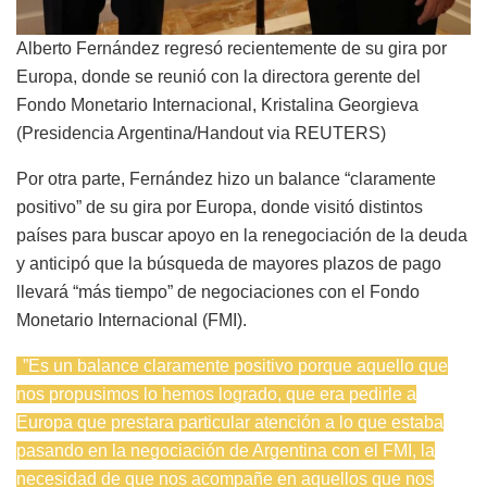
Alberto Fernández regresó recientemente de su gira por
Europa, donde se reunió con la directora gerente del
Fondo Monetario Internacional, Kristalina Georgieva
(Presidencia Argentina/Handout via REUTERS)
Por otra parte, Fernández hizo un balance “claramente
positivo” de su gira por Europa, donde visitó distintos
países para buscar apoyo en la renegociación de la deuda
y anticipó que la búsqueda de mayores plazos de pago
llevará “más tiempo” de negociaciones con el Fondo
Monetario Internacional (FMI).
”Es un balance claramente positivo porque aquello que
nos propusimos lo hemos logrado, que era pedirle a
Europa que prestara particular atención a lo que estaba
pasando en la negociación de Argentina con el FMI, la
necesidad de que nos acompañe en aquellos que nos