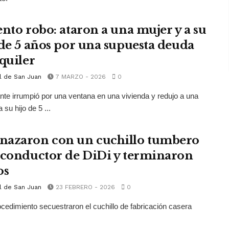
ento robo: ataron a una mujer y a su
 de 5 años por una supuesta deuda
lquiler
l de San Juan
7 MARZO - 2026
0
ante irrumpió por una ventana en una vivienda y redujo a una
 su hijo de 5 ...
azaron con un cuchillo tumbero
 conductor de DiDi y terminaron
os
l de San Juan
23 FEBRERO - 2026
0
ocedimiento secuestraron el cuchillo de fabricación casera