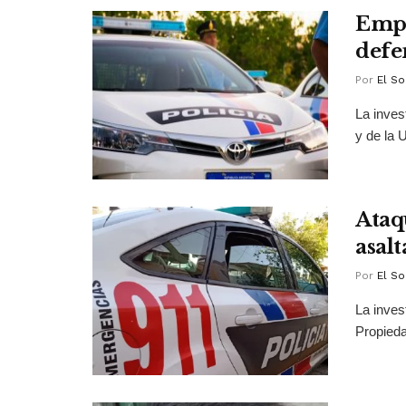
Empr
defe
Por
El So
La inves
y de la U
Ataq
asal
Por
El So
La inves
Propieda