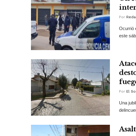
inte
Por
Reda
Ocurrió 
este sáb
Atac
desto
fueg
Por
El So
Una jubi
delincuen
Asal