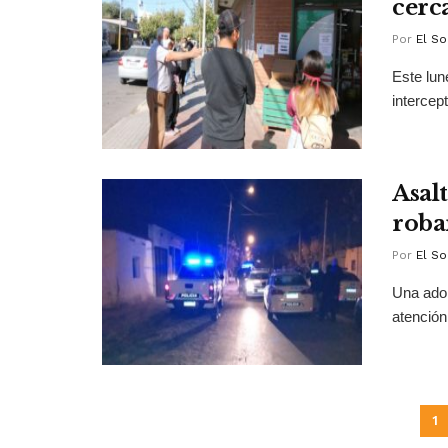
cerc
Por
El So
Este lun
intercep
Asalt
roba
Por
El So
Una adol
atención
1