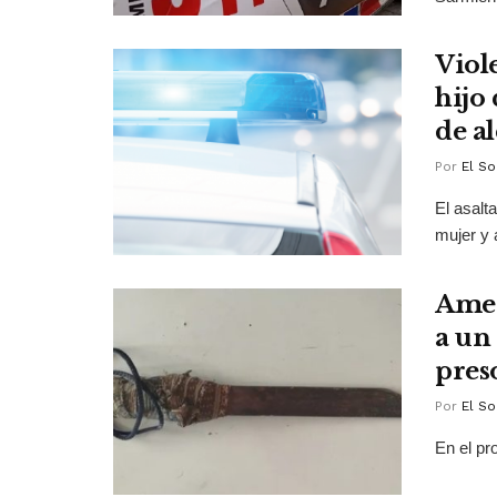
Viol
hijo
de a
Por
El So
El asalt
mujer y a
Amen
a un
pres
Por
El So
En el pr