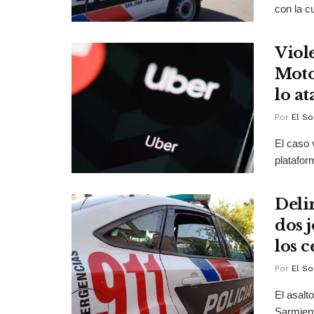
con la c
Viol
Moto
lo a
Por
El So
El caso 
platafor
Deli
dos 
los c
Por
El So
El asalt
Sarmien