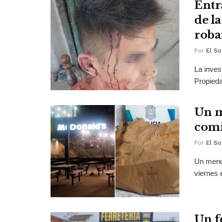
Entr
de l
roba
Por
El So
La inves
Propieda
Un m
comi
Por
El So
Un meno
viernes 
Un f