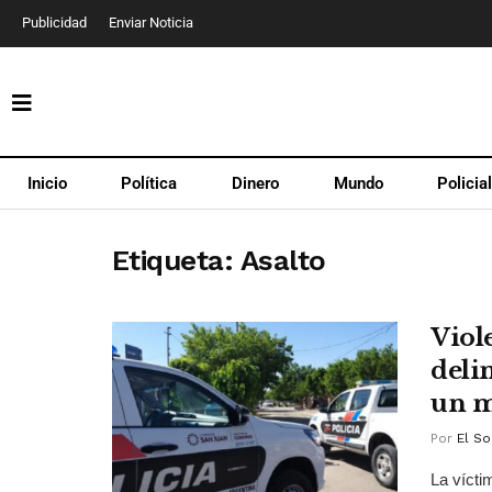
Publicidad
Enviar Noticia
Inicio
Política
Dinero
Mundo
Policia
Etiqueta:
Asalto
Viol
deli
un m
Por
El So
La vícti