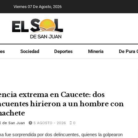
Viernes 07 De Agosto, 2026
les
Sociedad
Deportes
Minería
De Pura 
encia extrema en Caucete: dos
ncuentes hirieron a un hombre con
achete
l de San Juan
5 AGOSTO - 2026
0
ma fue sorprendida por dos delincuentes, quienes la golpearon