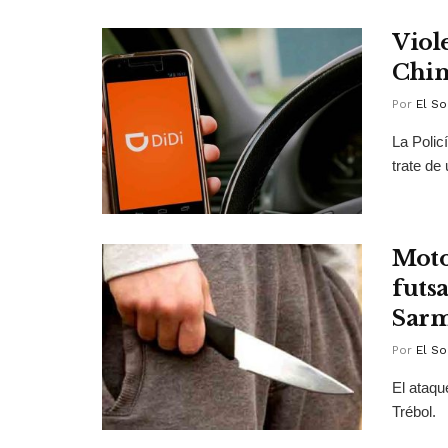
Viol
Chim
Por
El So
La Polic
trate de 
Moto
futsa
Sarm
Por
El So
El ataqu
Trébol.