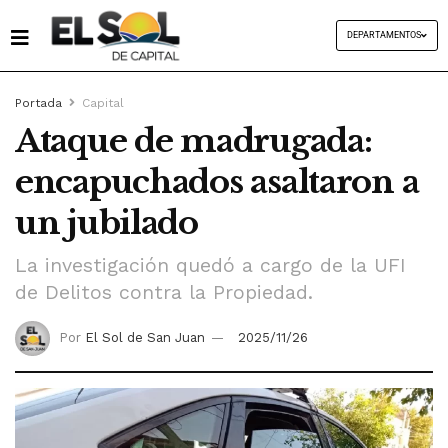
DEPARTAMENTOS
Portada
Capital
Ataque de madrugada:
encapuchados asaltaron a
un jubilado
La investigación quedó a cargo de la UFI
de Delitos contra la Propiedad.
Por
El Sol de San Juan
2025/11/26