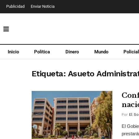
Publicidad
Enviar Noticia
Inicio
Política
Dinero
Mundo
Policia
Etiqueta:
Asueto Administra
Conf
naci
Por
El So
El Gobie
prestará