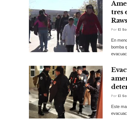
Amen
tres
Raw
Por
El So
En menos
bomba qu
evacuaci
Evac
amen
dete
Por
El So
Este ma
evacuaci