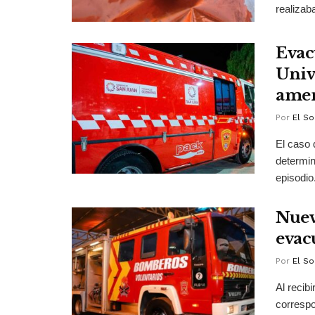
realizab
Evac
Univ
amen
Por
El So
El caso
determin
episodio
Nuev
evac
Por
El So
Al recibi
correspo