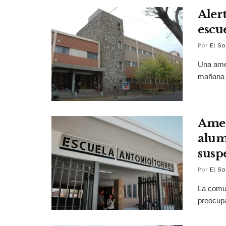
Aler
escu
Por
El So
Una amen
mañana l
Amen
alum
susp
Por
El So
La comun
preocupa