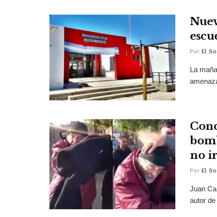
Nuev
escu
Por
El So
La mañan
amenaza 
Cond
bomb
no ir
Por
El So
Juan Car
autor de