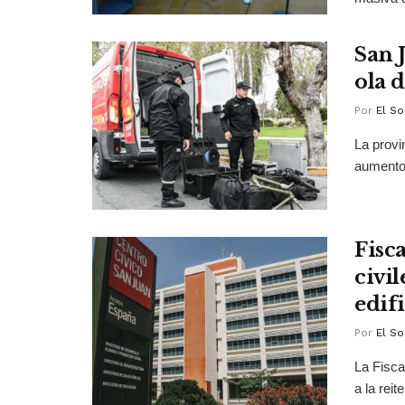
San 
ola 
Por
El So
La provi
aumento 
Fisc
civi
edif
Por
El So
La Fisca
a la rei