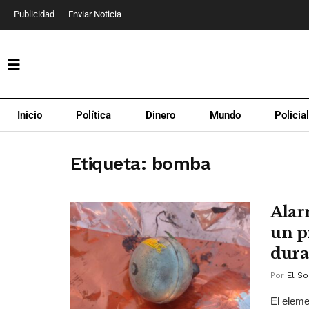
Publicidad
Enviar Noticia
Inicio
Política
Dinero
Mundo
Policia
Etiqueta:
bomba
Alar
un p
dura
Por
El So
El eleme