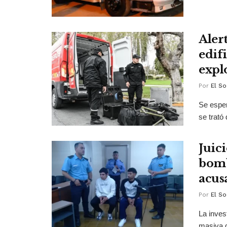
Aler
edif
expl
Por
El So
Se esper
se trató
Juic
bomb
acus
Por
El So
La inves
masiva d