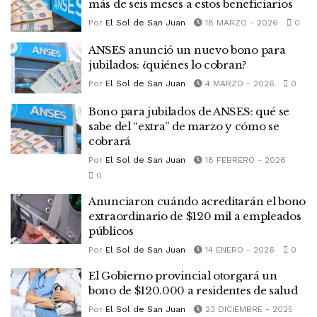
más de seis meses a estos beneficiarios
Por
El Sol de San Juan
18 MARZO - 2026
0
ANSES anunció un nuevo bono para
jubilados: ¿quiénes lo cobran?
Por
El Sol de San Juan
4 MARZO - 2026
0
Bono para jubilados de ANSES: qué se
sabe del “extra” de marzo y cómo se
cobrará
Por
El Sol de San Juan
18 FEBRERO - 2026
0
Anunciaron cuándo acreditarán el bono
extraordinario de $120 mil a empleados
públicos
Por
El Sol de San Juan
14 ENERO - 2026
0
El Gobierno provincial otorgará un
bono de $120.000 a residentes de salud
Por
El Sol de San Juan
23 DICIEMBRE - 2025