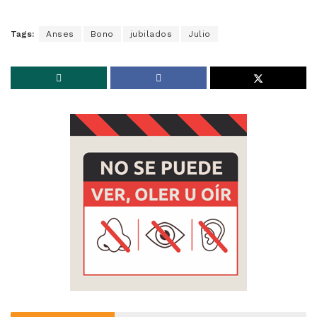
Tags:
Anses
Bono
jubilados
Julio