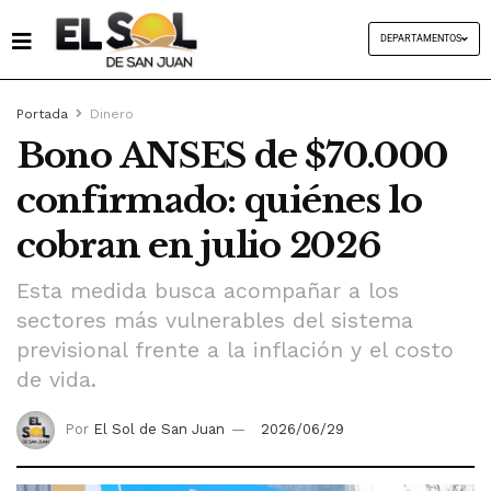
DEPARTAMENTOS
Portada
Dinero
Bono ANSES de $70.000
confirmado: quiénes lo
cobran en julio 2026
Esta medida busca acompañar a los
sectores más vulnerables del sistema
previsional frente a la inflación y el costo
de vida.
Por
El Sol de San Juan
2026/06/29