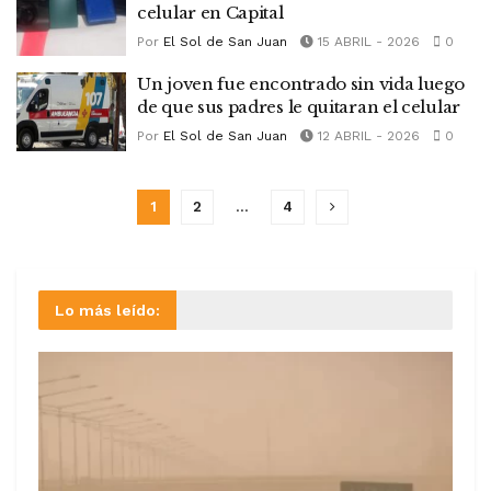
celular en Capital
Por
El Sol de San Juan
15 ABRIL - 2026
0
Un joven fue encontrado sin vida luego
de que sus padres le quitaran el celular
Por
El Sol de San Juan
12 ABRIL - 2026
0
1
2
…
4
Lo más leído: