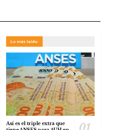
Lo más leído:
Así es el triple extra que
tiene ANSES para AUH en