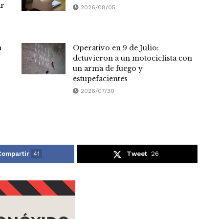
ar
2026/08/05
a
Operativo en 9 de Julio:
detuvieron a un motociclista con
un arma de fuego y
estupefacientes
2026/07/30
Compartir
41
Tweet
26