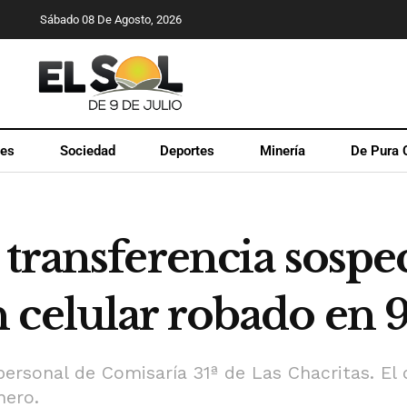
Sábado 08 De Agosto, 2026
les
Sociedad
Deportes
Minería
De Pura 
 transferencia sospe
celular robado en 9
personal de Comisaría 31ª de Las Chacritas. El
nero.