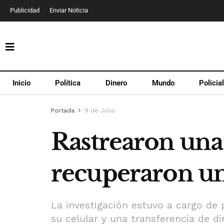
Publicidad
Enviar Noticia
Inicio
Política
Dinero
Mundo
Policia
Portada
9 de Julio
Rastrearon una
recuperaron un 
La investigación estuvo a cargo de 
su celular y una transferencia de di