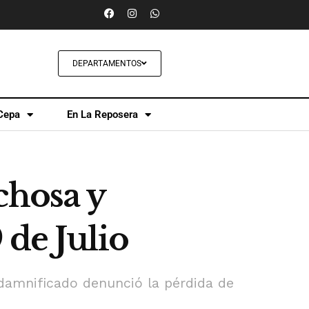
DEPARTAMENTOS
Cepa
En La Reposera
chosa y
 de Julio
 damnificado denunció la pérdida de