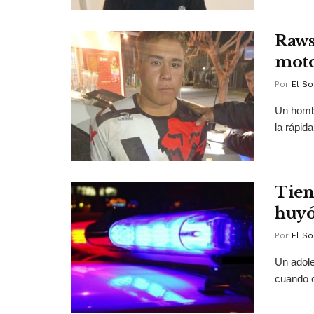
Raws
moto
Por
El So
Un hombr
la rápid
Tien
huyó
Por
El So
Un adole
cuando 