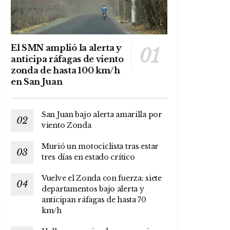
El SMN amplió la alerta y
anticipa ráfagas de viento
zonda de hasta 100 km/h
en San Juan
San Juan bajo alerta amarilla por
viento Zonda
Murió un motociclista tras estar
tres días en estado crítico
Vuelve el Zonda con fuerza: siete
departamentos bajo alerta y
anticipan ráfagas de hasta 70
km/h