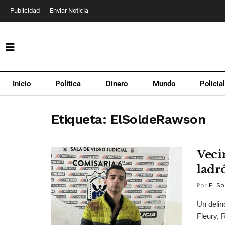
Publicidad
Enviar Noticia
Inicio
Política
Dinero
Mundo
Policia
Etiqueta:
ElSoldeRawson
Veci
ladr
Por
El So
Un delin
Fleury, 