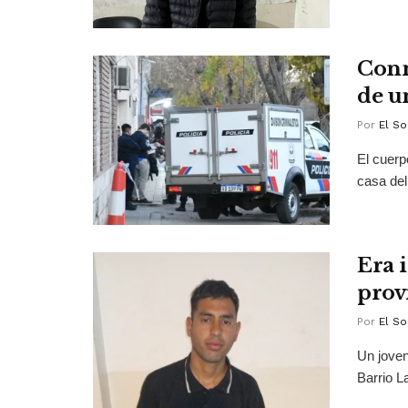
Conm
de u
Por
El So
El cuerp
casa del
Era 
prov
Por
El So
Un joven
Barrio La