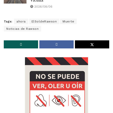
Vicuña
2026/08/06
Tags:
ahora
ElSoldeRawson
Muerte
Noticias de Rawson