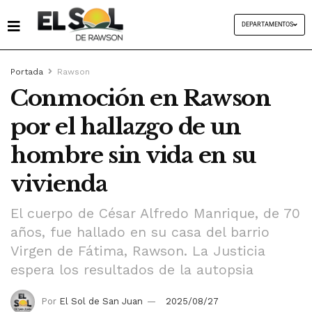
DEPARTAMENTOS
Portada
Rawson
Conmoción en Rawson
por el hallazgo de un
hombre sin vida en su
vivienda
El cuerpo de César Alfredo Manrique, de 70
años, fue hallado en su casa del barrio
Virgen de Fátima, Rawson. La Justicia
espera los resultados de la autopsia
Por
El Sol de San Juan
2025/08/27