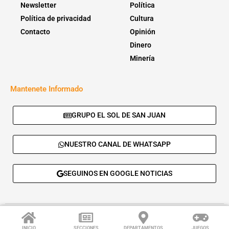
Newsletter
Política
Política de privacidad
Cultura
Contacto
Opinión
Dinero
Minería
Mantenete Informado
GRUPO EL SOL DE SAN JUAN
NUESTRO CANAL DE WHATSAPP
SEGUINOS EN GOOGLE NOTICIAS
© 2026 - El Sol de San Juan. Todos los derechos reservados. |
Desarrolla:
Daskalos Solutions
.
INICIO
SECCIONES
DEPARTAMENTOS
JUEGOS