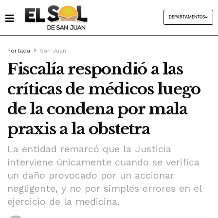
DEPARTAMENTOS
Portada
San Juan
Fiscalía respondió a las
críticas de médicos luego
de la condena por mala
praxis a la obstetra
La entidad remarcó que la Justicia
interviene únicamente cuando se verifica
un daño provocado por un accionar
negligente, y no por simples errores en el
ejercicio de la medicina.