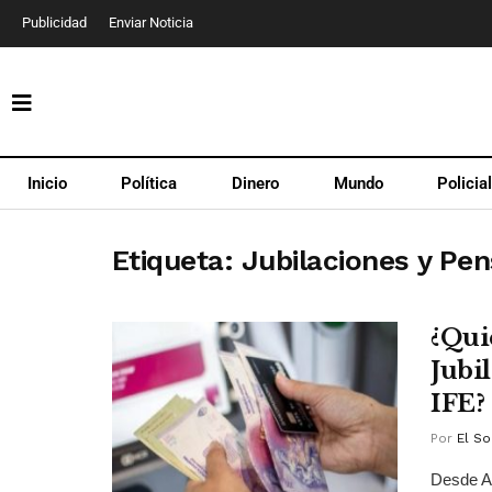
Publicidad
Enviar Noticia
Inicio
Política
Dinero
Mundo
Policia
Etiqueta:
Jubilaciones y Pe
¿Qui
Jubi
IFE?
Por
El So
Desde AN