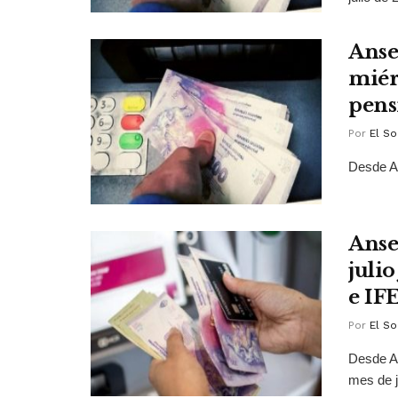
Anse
miér
pens
Por
El So
Desde AN
Anse
juli
e IF
Por
El So
Desde AN
mes de j