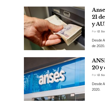
Anse
21 d
y AU
Por
El So
Desde AN
de 2020.
ANSE
20 y 
Por
El So
Desde An
2020.