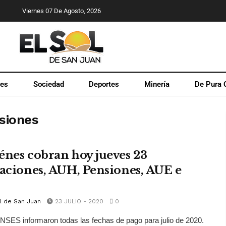
Viernes 07 De Agosto, 2026
les
Sociedad
Deportes
Minería
De Pura 
nsiones
énes cobran hoy jueves 23
laciones, AUH, Pensiones, AUE e
l de San Juan
23 JULIO - 2020
0
SES informaron todas las fechas de pago para julio de 2020.