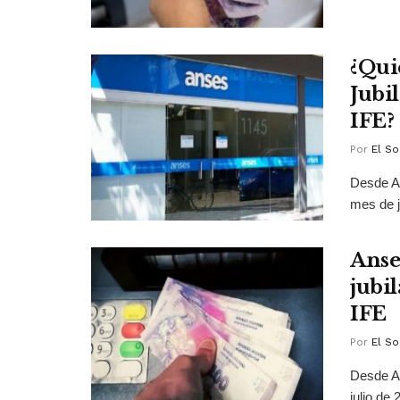
¿Qui
Jubi
IFE?
Por
El So
Desde AN
mes de j
Anse
jubi
IFE
Por
El So
Desde A
julio de 