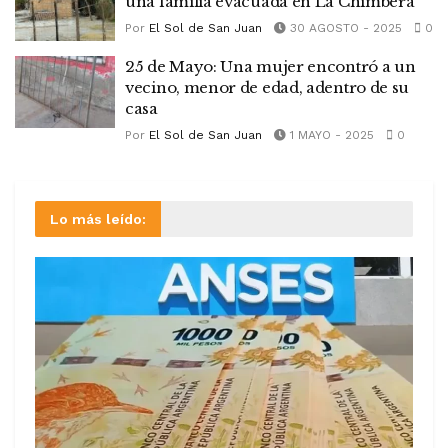
una familia evacuada en La Chimbera
Por
El Sol de San Juan
30 AGOSTO - 2025
0
25 de Mayo: Una mujer encontró a un
vecino, menor de edad, adentro de su
casa
Por
El Sol de San Juan
1 MAYO - 2025
0
Lo más leído: