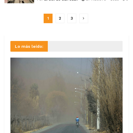
1
2
3
Lo más leído: