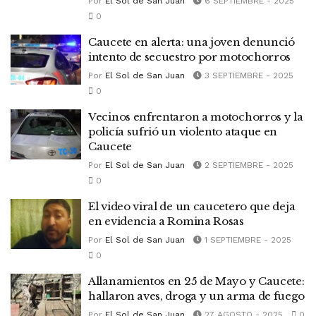
Por
El Sol de San Juan
6 SEPTIEMBRE - 2025
0
Caucete en alerta: una joven denunció
intento de secuestro por motochorros
Por
El Sol de San Juan
3 SEPTIEMBRE - 2025
0
Vecinos enfrentaron a motochorros y la
policía sufrió un violento ataque en
Caucete
Por
El Sol de San Juan
2 SEPTIEMBRE - 2025
0
El video viral de un caucetero que deja
en evidencia a Romina Rosas
Por
El Sol de San Juan
1 SEPTIEMBRE - 2025
0
Allanamientos en 25 de Mayo y Caucete:
hallaron aves, droga y un arma de fuego
Por
El Sol de San Juan
27 AGOSTO - 2025
0