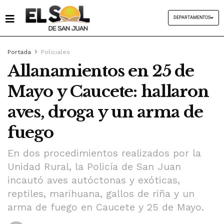
DEPARTAMENTOS
Portada
Policiales
Allanamientos en 25 de
Mayo y Caucete: hallaron
aves, droga y un arma de
fuego
En dos procedimientos realizados por la
Unidad Rural, la Policía de San Juan
incautó aves autóctonas y exóticas,
reptiles, marihuana, gallos de riña y un
arma de fuego en Caucete y 25 de Mayo.