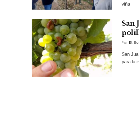
viña
San 
poli
Por
El So
San Juan
para la