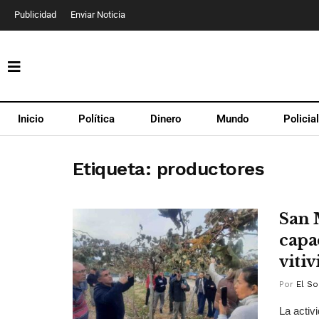
Publicidad
Enviar Noticia
Inicio
Política
Dinero
Mundo
Policia
Etiqueta:
productores
San 
capa
viti
Por
El So
La activ