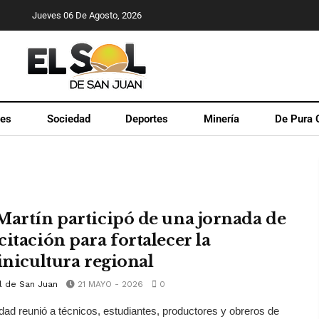
Jueves 06 De Agosto, 2026
les
Sociedad
Deportes
Minería
De Pura 
Martín participó de una jornada de
citación para fortalecer la
vinicultura regional
l de San Juan
21 MAYO - 2026
0
idad reunió a técnicos, estudiantes, productores y obreros de